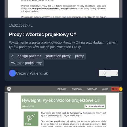
•
15.02.2022
PL
Proxy : Wzorzec projektowy C#
Wyjaśnienie wzorca projektowego Proxy w C# na przykładach różnych
typów pośredników, takich jak Protection Proxy.
c
design patterns
protection proxy
proxy
wzorzec projektowy
Cezary Walenciuk
0
0