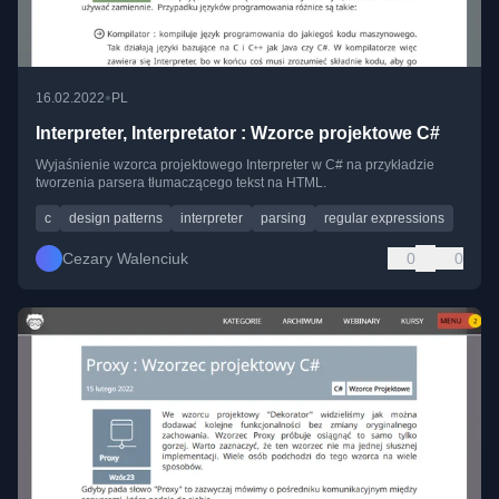
•
16.02.2022
PL
Interpreter, Interpretator : Wzorce projektowe C#
Wyjaśnienie wzorca projektowego Interpreter w C# na przykładzie
tworzenia parsera tłumaczącego tekst na HTML.
c
design patterns
interpreter
parsing
regular expressions
Cezary Walenciuk
0
0