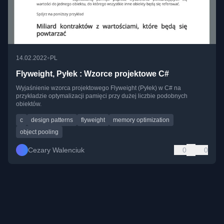
•
14.02.2022
PL
Flyweight, Pyłek : Wzorce projektowe C#
Wyjaśnienie wzorca projektowego Flyweight (Pyłek) w C# na
przykładzie optymalizacji pamięci przy dużej liczbie podobnych
obiektów.
c
design patterns
flyweight
memory optimization
object pooling
Cezary Walenciuk
0
0