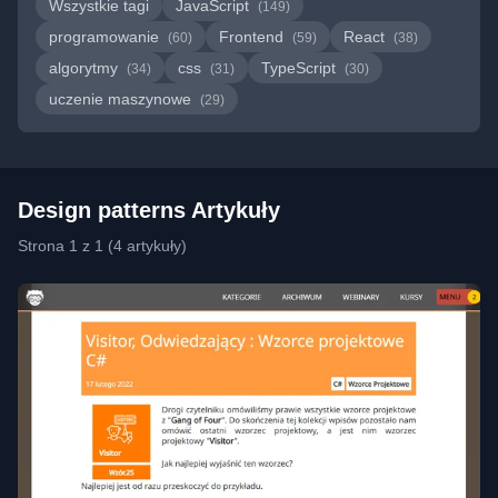
Wszystkie tagi
JavaScript
(149)
programowanie
Frontend
React
(60)
(59)
(38)
algorytmy
css
TypeScript
(34)
(31)
(30)
uczenie maszynowe
(29)
Design patterns Artykuły
Strona 1 z 1 (4 artykuły)