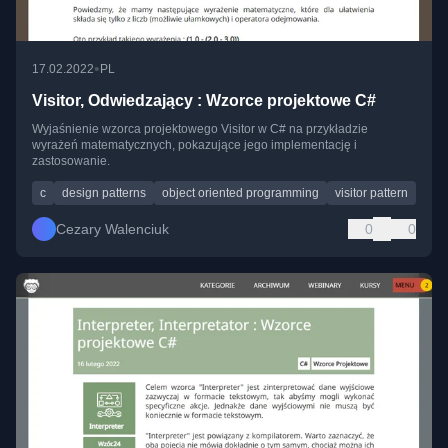
•
17.02.2022
PL
Visitor, Odwiedzający : Wzorce projektowe C#
Wyjaśnienie wzorca projektowego Visitor w C# na przykładzie
wyrażeń matematycznych, pokazujące jego implementację i
zastosowanie.
c
design patterns
object oriented programming
visitor pattern
Cezary Walenciuk
0
0