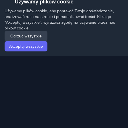
Używamy plików cookie
Używamy plików cookie, aby poprawić Twoje doświadczenie,
analizować ruch na stronie i personalizować treści. Klikając
"Akceptuj wszystkie", wyrażasz zgodę na używanie przez nas
plików cookie.
Odrzuć wszystkie
Akceptuj wszystkie
Strona główna
Artykuły
Polish (Polski)
Logowanie
Odkryj najlepsze osobiste blogi deweloperskie i artykuły
z całego świata. Bądź na bieżąco z najnowszymi
trendami, tutorialami i spostrzeżeniami ze społeczności
deweloperów.