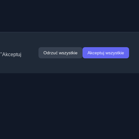
Odrzuć wszystkie
Akceptuj wszystkie
 "Akceptuj
Rozszerzenia
Informacje
Chrome
O nas
Edge
Kontakt
(wkrótce)