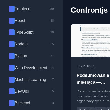
Confrontjs
Frontend
59
React
38
TypeScript
30
Node.js
25
Python
21
•
8.12.2018
PL
Web Development
14
Podsumowanie
Machine Learning
7
miesiąca —
Październik 201
DevOps
Podsumowanie aktyw
5
programistycznych i
organizacyjnych auto
Backend
3
października 2018, w