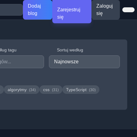
Dodaj
Zaloguj
Zarejestruj
blog
się
się
dług tagu
Sortuj według
algorytmy
css
TypeScript
)
(34)
(31)
(30)