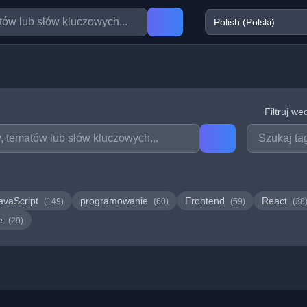
Filtruj we
avaScript
programowanie
Frontend
React
(149)
(60)
(59)
(38
we
(29)