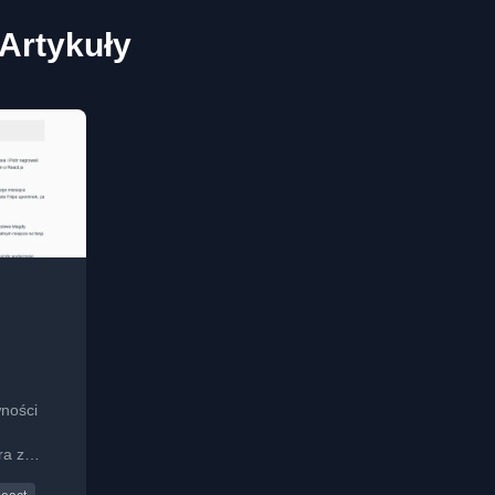
 Artykuły
8
ności
ra z
 tym