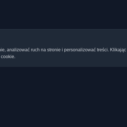
 analizować ruch na stronie i personalizować treści. Klikając
 cookie.
Szybkie linki
Artykuły
ste blogi deweloperskie i
ta. Bądź na bieżąco z
Blogi