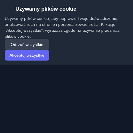
Używamy plików cookie
Używamy plików cookie, aby poprawić Twoje doświadczenie,
analizować ruch na stronie i personalizować treści. Klikając
"Akceptuj wszystkie", wyrażasz zgodę na używanie przez nas
plików cookie.
Odrzuć wszystkie
Akceptuj wszystkie
Strona główna
Artykuły
Polish (Polski)
Logowanie
Odkryj najlepsze osobiste blogi deweloperskie i artykuły
z całego świata. Bądź na bieżąco z najnowszymi
trendami, tutorialami i spostrzeżeniami ze społeczności