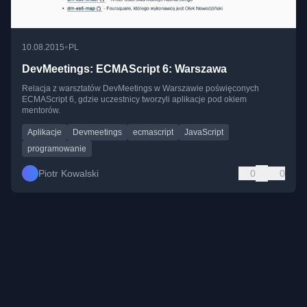
•
10.08.2015
PL
DevMeetings: ECMAScript 6: Warszawa
Relacja z warsztatów DevMeetings w Warszawie poświęconych
ECMAScript 6, gdzie uczestnicy tworzyli aplikacje pod okiem
mentorów.
Aplikacje
Devmeetings
ecmascript
JavaScript
programowanie
Piotr Kowalski
0
0