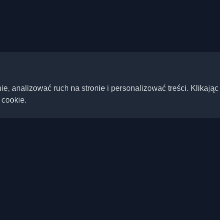
 analizować ruch na stronie i personalizować treści. Klikając
 cookie.
Szybkie linki
Artykuły
ste blogi deweloperskie i
ta. Bądź na bieżąco z
Blogi