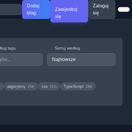
Dodaj
Zaloguj
Zarejestruj
blog
się
się
dług tagu
Sortuj według
algorytmy
css
TypeScript
)
(34)
(31)
(30)