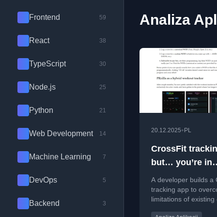
Analiza Apl
Frontend
59
React
38
TypeScript
30
Node.js
25
Python
21
•
20.12.2025
PL
Web Development
14
CrossFit tracki
Machine Learning
7
but… you’re in
control?
DevOps
A developer builds a 
5
tracking app to over
limitations of existin
Backend
3
focused and strength-