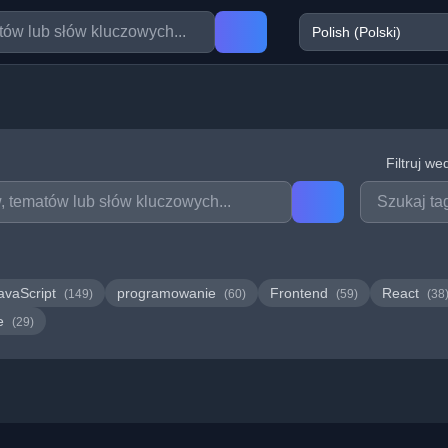
Filtruj we
avaScript
programowanie
Frontend
React
(149)
(60)
(59)
(38
we
(29)