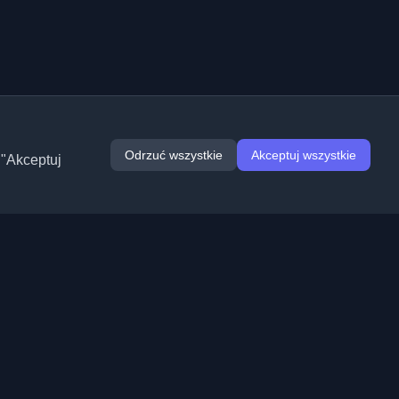
Odrzuć wszystkie
Akceptuj wszystkie
 "Akceptuj
Rozszerzenia
Informacje
Chrome
O nas
Edge
Kontakt
(wkrótce)