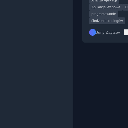
Analiza Aplikacji
apps.
Aplikacja Webowa
Cr
programowanie
śledzenie treningów
Juriy Zaytsev