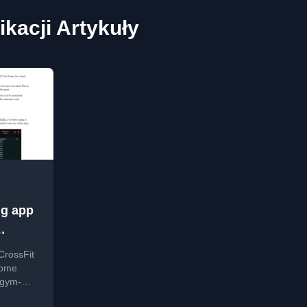
ikacji Artykuły
ng app
CrossFit
come
g gym-
training