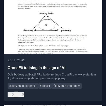
•
2.05.2026
PL
CrossFit training in the age of AI
Opis budowy aplikacji PRzilla do treningu CrossFit z wykorzystaniem
AI, która analizuje dane i personalizuje plany.
sztuczna inteligencja
Crossfit
śledzenie treningów
0
0