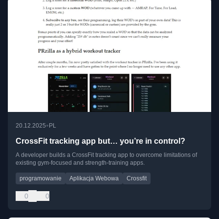
•
20.12.2025
PL
CrossFit tracking app but… you’re in control?
A developer builds a CrossFit tracking app to overcome limitations of
existing gym-focused and strength-training apps.
programowanie
Aplikacja Webowa
Crossfit
0
0