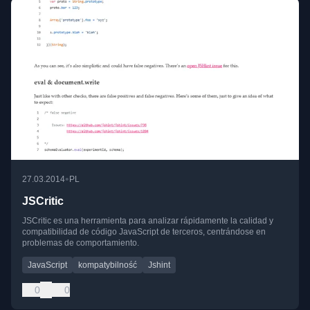
•
27.03.2014
PL
JSCritic
JSCritic es una herramienta para analizar rápidamente la calidad y
compatibilidad de código JavaScript de terceros, centrándose en
problemas de comportamiento.
JavaScript
kompatybilność
Jshint
0
0