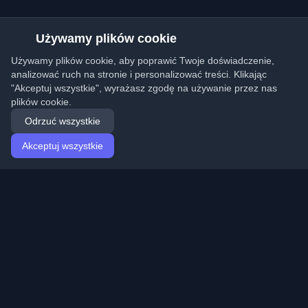
Używamy plików cookie
Używamy plików cookie, aby poprawić Twoje doświadczenie,
analizować ruch na stronie i personalizować treści. Klikając
"Akceptuj wszystkie", wyrażasz zgodę na używanie przez nas
plików cookie.
Odrzuć wszystkie
Akceptuj wszystkie
Strona główna
Artykuły
Polish (Polski)
Logowanie
Odkryj najlepsze osobiste blogi deweloperskie i artykuły
z całego świata. Bądź na bieżąco z najnowszymi