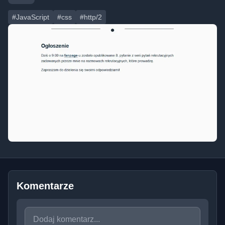
#JavaScript
#css
#http/2
Komentarze