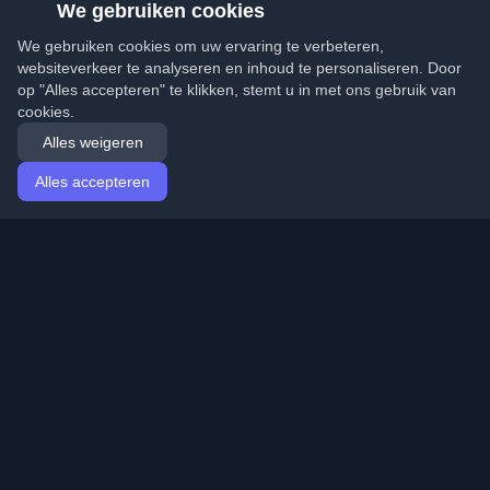
We gebruiken cookies
We gebruiken cookies om uw ervaring te verbeteren,
websiteverkeer te analyseren en inhoud te personaliseren. Door
op "Alles accepteren" te klikken, stemt u in met ons gebruik van
cookies.
Alles weigeren
Alles accepteren
Startpagina
Artikelen
Dutch (Nederlands)
Inloggen
Ontdek de beste persoonlijke ontwikkelaarsblogs en
artikelen van over de hele wereld. Blijf op de hoogte van
de nieuwste trends, tutorials en inzichten van de
ontwikkelaarsgemeenschap.