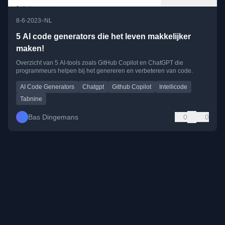
•
8-6-2023
NL
5 AI code generators die het leven makkelijker
maken!
Overzicht van 5 AI-tools zoals GitHub Copilot en ChatGPT die
programmeurs helpen bij het genereren en verbeteren van code.
AI Code Generators
Chatgpt
Github Copilot
Intellicode
Tabnine
Bas Dingemans
0
0