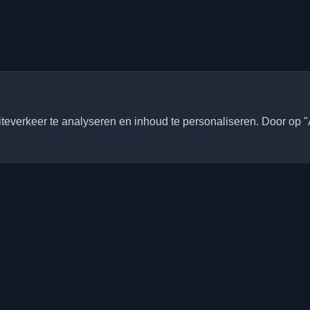
everkeer te analyseren en inhoud te personaliseren. Door op "
Snelle links
Artikelen
onlijke ontwikkelaarsblogs en
ele wereld. Blijf op de hoogte
Blogs