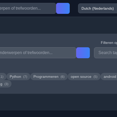
Filteren o
Python
Programmeren
open source
androi
11)
(7)
(6)
(5)
ng
(3)