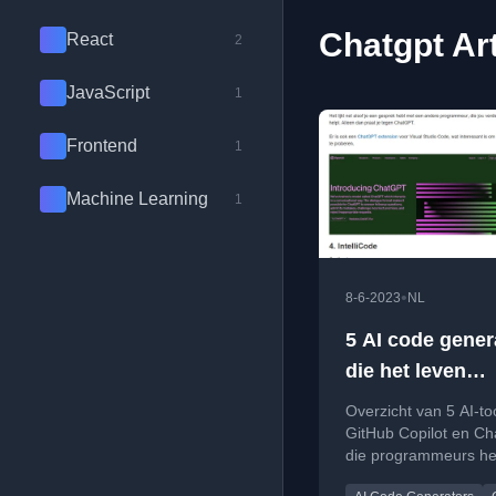
Chatgpt Ar
React
2
JavaScript
1
Frontend
1
Machine Learning
1
•
8-6-2023
NL
5 AI code gener
die het leven
makkelijker ma
Overzicht van 5 AI-to
GitHub Copilot en C
die programmeurs hel
het genereren en ver