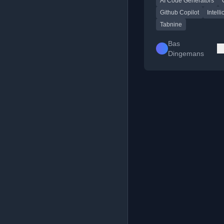
AI Code Generators
van code.
Github Copilot
Intell
Tabnine
Bas
Dingemans