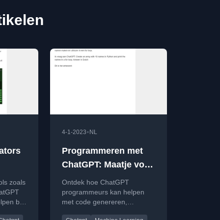
tikelen
•
4-1-2023
NL
ators
Programmeren met
ChatGPT: Maatje voor
ken!
de programmeur!
ols zoals
Ontdek hoe ChatGPT
hatGPT
programmeurs kan helpen
pen bij
met code genereren,
beteren
foutopsporing en ideeën in