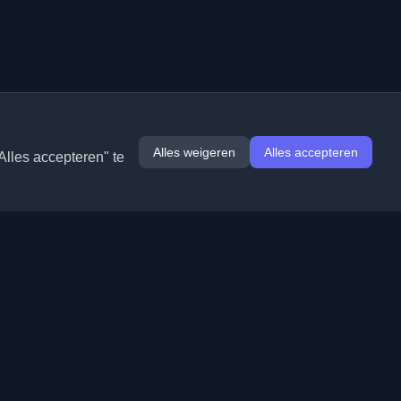
Alles weigeren
Alles accepteren
Alles accepteren" te
Extensies
Informatie
Chrome
Over ons
Edge
Contact
(binnenkort)