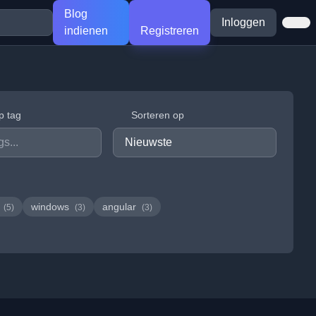
Blog
Inloggen
indienen
Registreren
p tag
Sorteren op
d
windows
angular
(5)
(3)
(3)