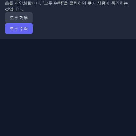
츠를 개인화합니다. "모두 수락"을 클릭하면 쿠키 사용에 동의하는
것입니다.
모두 거부
모두 수락
홈
기사
Korean (한국어)
로그인
전 세계 최고의 개인 개발자 블로그와 기사를 발견하세요.
개발자 커뮤니티의 최신 트렌드, 튜토리얼 및 인사이트로
최신 상태를 유지하세요.