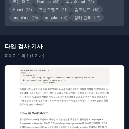
모든 태그
Node.js
JavaScript
(88)
(69)
React
프론트엔드
컴포넌트
(62)
(51)
(40)
angularjs
angular
상태 관리
(20)
(19)
(17)
타입 검사 기사
페이지 1 의 1 (1 기사)