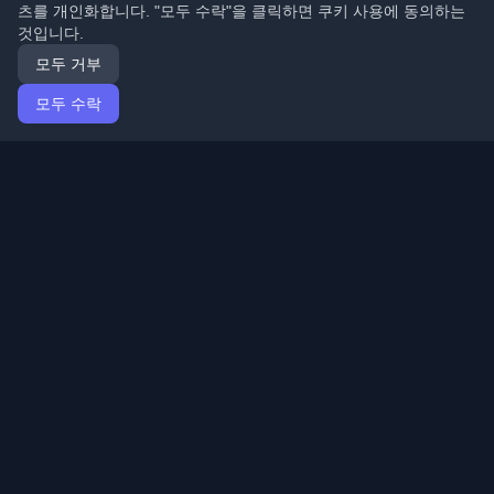
츠를 개인화합니다. "모두 수락"을 클릭하면 쿠키 사용에 동의하는
것입니다.
모두 거부
모두 수락
홈
기사
Korean (한국어)
로그인
전 세계 최고의 개인 개발자 블로그와 기사를 발견하세요.
개발자 커뮤니티의 최신 트렌드, 튜토리얼 및 인사이트로
최신 상태를 유지하세요.