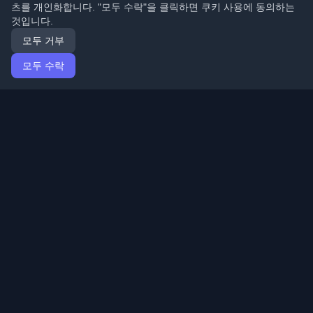
츠를 개인화합니다. "모두 수락"을 클릭하면 쿠키 사용에 동의하는
것입니다.
모두 거부
모두 수락
홈
기사
Korean (한국어)
로그인
전 세계 최고의 개인 개발자 블로그와 기사를 발견하세요.
개발자 커뮤니티의 최신 트렌드, 튜토리얼 및 인사이트로
최신 상태를 유지하세요.