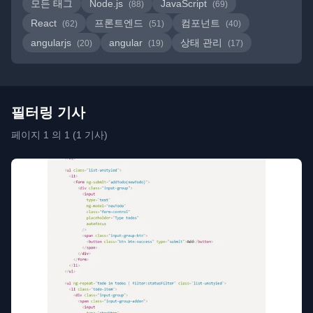
모든 태그
Node.js
JavaScript
(88)
(69)
React
프론트엔드
컴포넌트
(62)
(51)
(40)
angularjs
angular
상태 관리
(20)
(19)
(17)
필터링 기사
페이지 1 의 1 (1 기사)