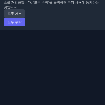
츠를 개인화합니다. "모두 수락"을 클릭하면 쿠키 사용에 동의하는
것입니다.
모두 거부
모두 수락
홈
기사
Korean (한국어)
로그인
전 세계 최고의 개인 개발자 블로그와 기사를 발견하세요.
개발자 커뮤니티의 최신 트렌드, 튜토리얼 및 인사이트로
최신 상태를 유지하세요.