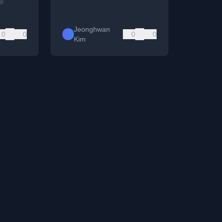
Jeonghwan
0
0
0
0
Kim