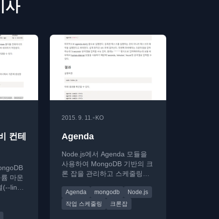
 기사
•
2015. 9. 11.
KO
비 컨테
Agenda
Node.js에서 Agenda 모듈을
사용하여 MongoDB 기반의 크
ngoDB
론 잡을 관리하고 스케줄링하
볼륨 마운
는 방법을 소개합니다.
-link)
Agenda
mongodb
Node.js
설명합니
작업 스케줄링
크론잡