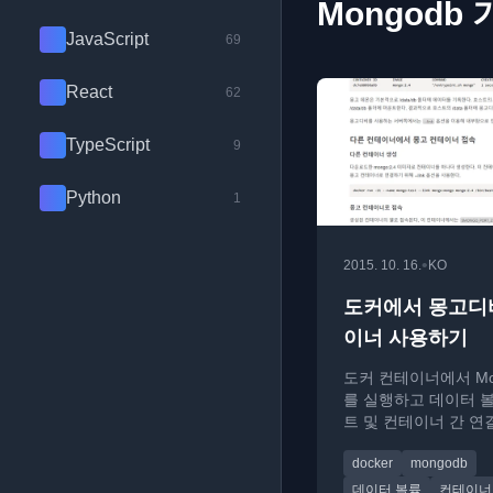
Mongodb
JavaScript
69
React
62
TypeScript
9
Python
1
•
2015. 10. 16.
KO
도커에서 몽고디
이너 사용하기
도커 컨테이너에서 Mo
를 실행하고 데이터 
트 및 컨테이너 간 연결(-
을 설정하는 방법을 
docker
mongodb
다.
데이터 볼륨
컨테이너