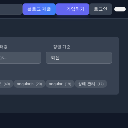
블로그 제출
가입하기
로그인
필터링
정렬 기준
트
angularjs
angular
상태 관리
(40)
(20)
(19)
(17)