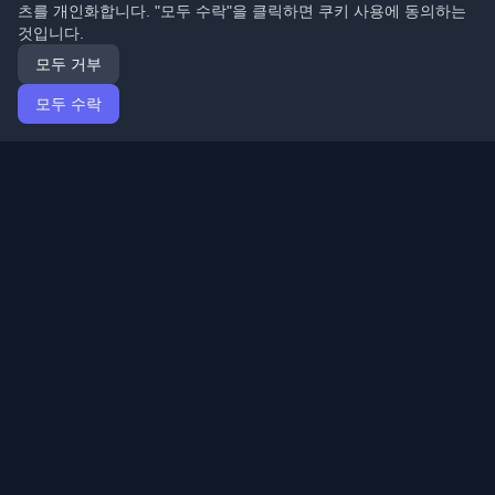
츠를 개인화합니다. "모두 수락"을 클릭하면 쿠키 사용에 동의하는
것입니다.
모두 거부
모두 수락
홈
기사
Korean (한국어)
로그인
전 세계 최고의 개인 개발자 블로그와 기사를 발견하세요.
개발자 커뮤니티의 최신 트렌드, 튜토리얼 및 인사이트로
최신 상태를 유지하세요.