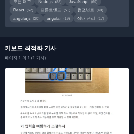
모든 태그
Node.js
JavaScript
(88)
(69)
React
프론트엔드
컴포넌트
(62)
(51)
(40)
angularjs
angular
상태 관리
(20)
(19)
(17)
키보드 최적화 기사
페이지 1 의 1 (1 기사)