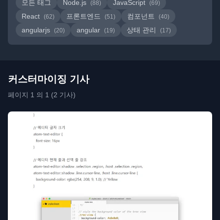
모든 태그
Node.js
JavaScript
(88)
(69)
React
프론트엔드
컴포넌트
(62)
(51)
(40)
angularjs
angular
상태 관리
(20)
(19)
(17)
커스터마이징 기사
페이지 1 의 1 (2 기사)