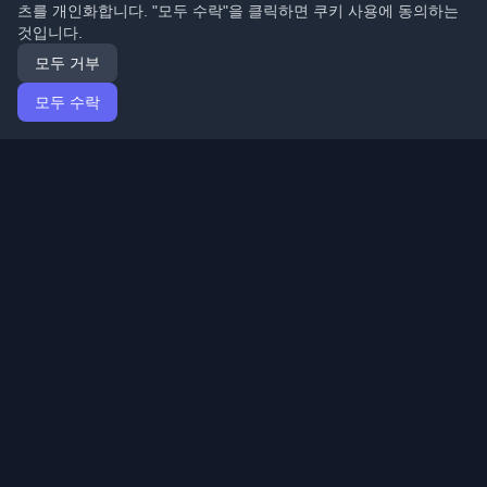
츠를 개인화합니다. "모두 수락"을 클릭하면 쿠키 사용에 동의하는
것입니다.
모두 거부
모두 수락
홈
기사
Korean (한국어)
로그인
전 세계 최고의 개인 개발자 블로그와 기사를 발견하세요.
개발자 커뮤니티의 최신 트렌드, 튜토리얼 및 인사이트로
최신 상태를 유지하세요.