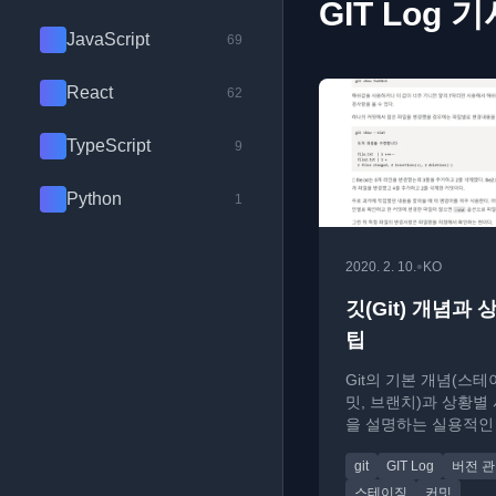
GIT Log 
JavaScript
69
React
62
TypeScript
9
Python
1
•
2020. 2. 10.
KO
깃(Git) 개념과 
팁
Git의 기본 개념(스테
밋, 브랜치)과 상황별
을 설명하는 실용적인
입니다.
git
GIT Log
버전 
스테이징
커밋