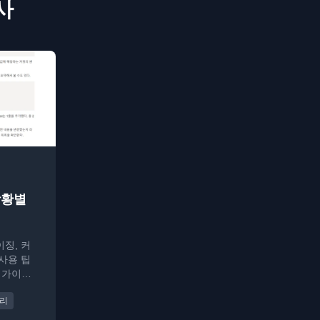
기사
상황별
이징, 커
 사용 팁
 가이드
관리