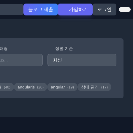
블로그 제출
가입하기
로그인
필터링
정렬 기준
트
angularjs
angular
상태 관리
(40)
(20)
(19)
(17)