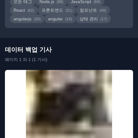
모든 태그
Node.js
JavaScript
(88)
(69)
React
프론트엔드
컴포넌트
(62)
(51)
(40)
angularjs
angular
상태 관리
(20)
(19)
(17)
데이터 백업 기사
페이지 1 의 1 (1 기사)