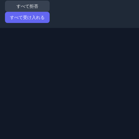
すべて拒否
すべて受け入れる
ホーム
記事
Japanese (日本語)
ログイン
世界中の最高の個人開発者ブログと記事を発見してくだ
さい。開発者コミュニティの最新トレンド、チュートリ
アル、洞察で最新の状態を保ちましょう。
クイックリンク