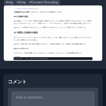
#http
#Gzip
#Content Encoding
コメント