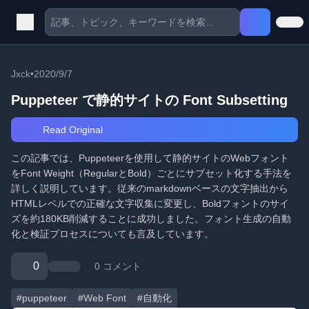
Jxck
•
2020/9/7
Puppeteer で静的サイトの Font Subsetting
Read Original
この記事では、Puppeteerを使用して静的サイトのWebフォント
をFont Weight（RegularとBold）ごとにサブセット化する手法を
詳しく説明しています。従来のmarkdownベースの文字抽出から
HTMLレベルでの正確な文字収集に変更し、Boldフォントのサイ
ズを約180KB削減することに成功しました。フォント生成の自動
化と検証プロセスについても言及しています。
0
0 コメント
#puppeteer
#Web Font
#自動化