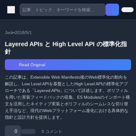
Jxck
•
2018/5/1
Layered APIs と High Level API の標準化指
針
Read Original
この記事は、Extensible Web Manifesto後のWeb標準化の動向を
解説し、Low Level APIを基盤としたHigh Level APIの標準化アプ
ローチである「Layered APIs」について詳述します。ポリフィル
を用いた実装フィードバックの収集、ES Modulesのインポート構
文を活用したネイティブ実装とポリフィルのシームレスな切り替
え手法など、現代のWebプラットフォーム進化における具体的な
指針と設計方針を提供します。
0
0 コメント