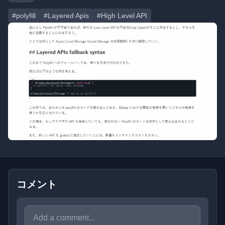
#polyfill
#Layered Apis
#High Level API
コメント