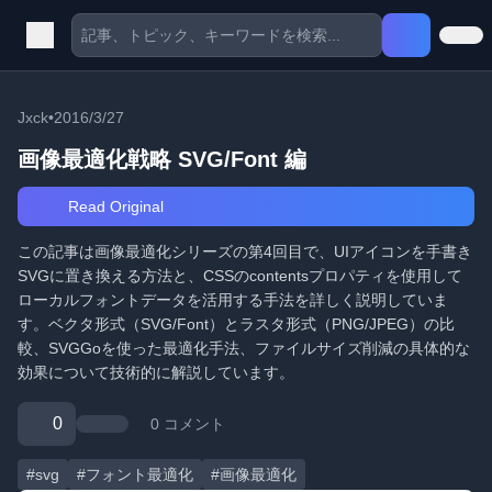
Jxck
•
2016/3/27
画像最適化戦略 SVG/Font 編
Read Original
この記事は画像最適化シリーズの第4回目で、UIアイコンを手書き
SVGに置き換える方法と、CSSのcontentsプロパティを使用して
ローカルフォントデータを活用する手法を詳しく説明していま
す。ベクタ形式（SVG/Font）とラスタ形式（PNG/JPEG）の比
較、SVGGoを使った最適化手法、ファイルサイズ削減の具体的な
効果について技術的に解説しています。
0
0 コメント
#svg
#フォント最適化
#画像最適化