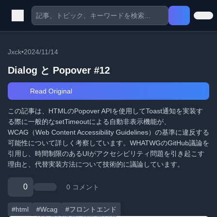
Jxck
•
2024/11/14
Dialog と Popover #12
Read Original
この記事は、HTMLのPopover APIを使用してToast通知を実装す
る際に一般的なsetTimeoutによる自動非表示機能が、
WCAG（Web Content Accessibility Guidelines）の基準に違反する
可能性について詳しく考察しています。WHATWGのGitHub議論を
引用し、時間制限のあるUIがアクセシビリティ問題を引き起こす
理由と、代替実装方法について技術的に議論しています。
0
0 コメント
#html
#Wcag
#フロントエンド