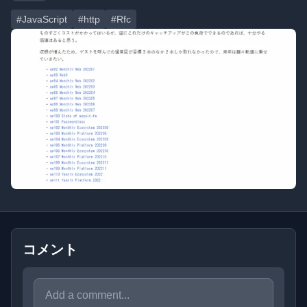
#JavaScript
#http
#Rfc
コメント