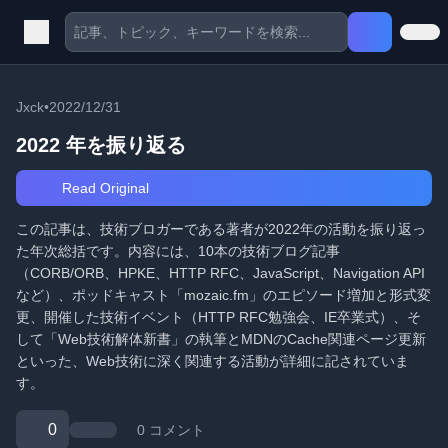
Jxck
•
2022/12/31
2022 年を振り返る
Read Original
この記事は、技術ブロガーである著者が2022年の活動を振り返っ
た年次総括です。内容には、10本の技術ブログ記事
（CORB/ORB、HPKE、HTTP RFC、JavaScript、Navigation API
など）、ポッドキャスト「mozaic.fm」のエピソード増加と形式変
更、開催した技術イベント（HTTP RFC勉強会、IE卒業式）、そ
して「Web技術解体新書」の執筆とMDNのCache関連ページ更新
といった、Web技術に深く関連する活動が詳細に記されていま
す。
0
0 コメント