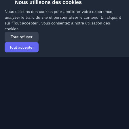
Nous utilisons des cookies
Nous utilisons des cookies pour améliorer votre expérience,
analyser le trafic du site et personnaliser le contenu. En cliquant
sur "Tout accepter", vous consentez à notre utilisation des
cookies.
Tout refuser
Tout accepter
Accueil
Articles
French (Français)
Connexion
Découvrez les meilleurs blogs personnels de
développeurs et articles du monde entier. Restez à jour
avec les dernières tendances, tutoriels et insights de la
communauté de développeurs.