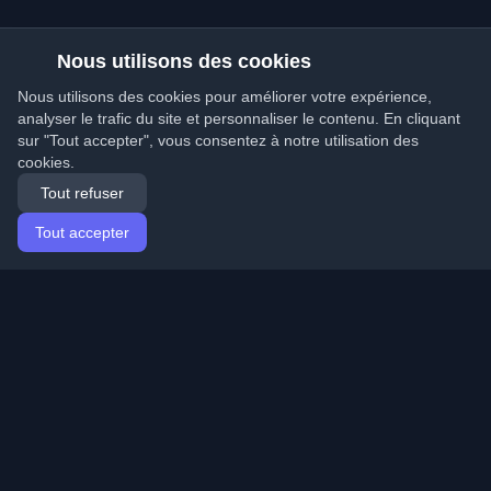
Nous utilisons des cookies
Nous utilisons des cookies pour améliorer votre expérience,
analyser le trafic du site et personnaliser le contenu. En cliquant
sur "Tout accepter", vous consentez à notre utilisation des
cookies.
Tout refuser
Tout accepter
Accueil
Articles
French (Français)
Connexion
Découvrez les meilleurs blogs personnels de
développeurs et articles du monde entier. Restez à jour