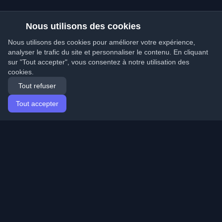
Nous utilisons des cookies
Nous utilisons des cookies pour améliorer votre expérience,
analyser le trafic du site et personnaliser le contenu. En cliquant
sur "Tout accepter", vous consentez à notre utilisation des
cookies.
Tout refuser
Tout accepter
Accueil
Articles
French (Français)
Connexion
Découvrez les meilleurs blogs personnels de
développeurs et articles du monde entier. Restez à jour