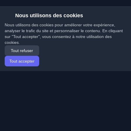
Nous utilisons des cookies
Nous utilisons des cookies pour améliorer votre expérience,
analyser le trafic du site et personnaliser le contenu. En cliquant
sur "Tout accepter", vous consentez à notre utilisation des
cookies.
Tout refuser
Tout accepter
Accueil
Articles
French (Français)
Connexion
Découvrez les meilleurs blogs personnels de
développeurs et articles du monde entier. Restez à jour