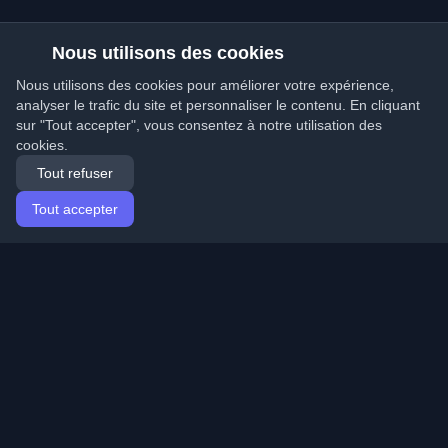
Nous utilisons des cookies
Nous utilisons des cookies pour améliorer votre expérience,
analyser le trafic du site et personnaliser le contenu. En cliquant
sur "Tout accepter", vous consentez à notre utilisation des
cookies.
Tout refuser
Tout accepter
Accueil
Articles
French (Français)
Connexion
Découvrez les meilleurs blogs personnels de
développeurs et articles du monde entier. Restez à jour