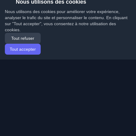
Nous utilisons des cookies
Nous utilisons des cookies pour améliorer votre expérience,
analyser le trafic du site et personnaliser le contenu. En cliquant
sur "Tout accepter", vous consentez à notre utilisation des
cookies.
Tout refuser
Tout accepter
Accueil
Articles
French (Français)
Connexion
Découvrez les meilleurs blogs personnels de
développeurs et articles du monde entier. Restez à jour
avec les dernières tendances, tutoriels et insights de la
communauté de développeurs.