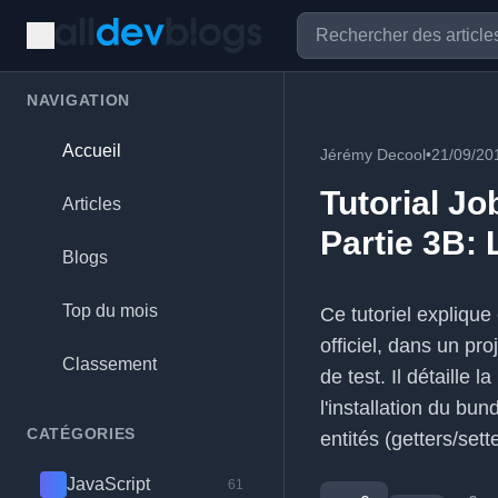
NAVIGATION
Accueil
Jérémy Decool
•
21/09/20
Tutorial Jo
Articles
Partie 3B: 
Blogs
Top du mois
Ce tutoriel explique
officiel, dans un p
Classement
de test. Il détaille 
l'installation du bu
CATÉGORIES
entités (getters/sett
JavaScript
61