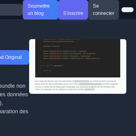
Soumettre
Se
un blog
S'inscrire
connecter
d Original
 bundle non
 des données
),
paration des