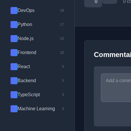
0
0 c
DevOps
18
Python
17
Node.js
10
Frontend
10
Commentai
React
5
Backend
5
TypeScript
3
Machine Learning
3