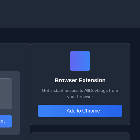
Browser Extension
Get instant access to AllDevBlogs from
your browser
Add to Chrome
nt