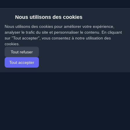
Nous utilisons des cookies
Nous utilisons des cookies pour améliorer votre expérience,
analyser le trafic du site et personnaliser le contenu. En cliquant
sur "Tout accepter", vous consentez à notre utilisation des
cookies.
Tout refuser
Tout accepter
Accueil
Articles
French (Français)
Connexion
Découvrez les meilleurs blogs personnels de
développeurs et articles du monde entier. Restez à jour