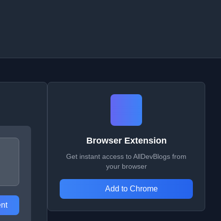
Browser Extension
Get instant access to AllDevBlogs from
your browser
Add to Chrome
nt