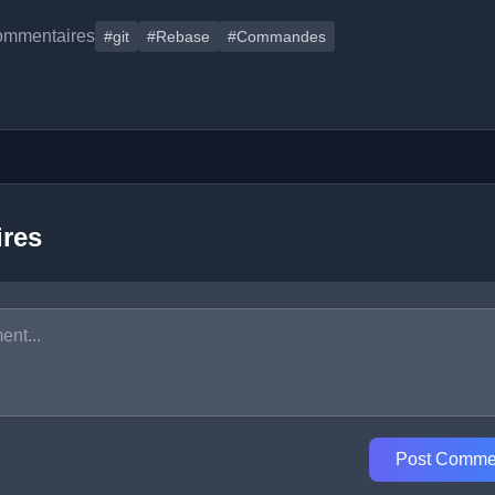
ommentaires
#git
#Rebase
#Commandes
res
Post Comme