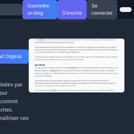
Soumettre
Se
un blog
S'inscrire
connecter
d Original
lisées par
pour
e commit
nches.
maîtriser ces