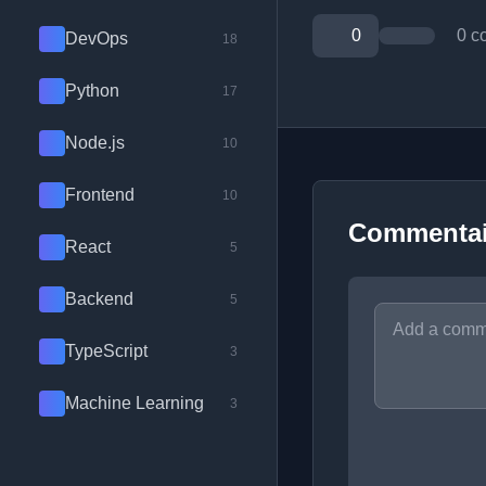
0
0 c
DevOps
18
Python
17
Node.js
10
Frontend
10
Commentai
React
5
Backend
5
TypeScript
3
Machine Learning
3