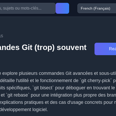
15
des Git (trop) souvent
Rea
ue explore plusieurs commandes Git avancées et sous-uti
détaille l'utilité et le fonctionnement de `git cherry-pick` 
ts spécifiques, `git bisect` pour déboguer en trouvant l
 et `git rebase` pour une intégration plus propre des bra
s explications pratiques et des cas d'usage concrets pour 
 développement logiciel.