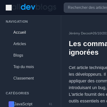
NAVIGATION
Accueil
Jérémy Decool
•
26/10/20
Les comman
Articles
ignorées
Blogs
Top du mois
Cet article techniq
les développeurs. Il 
Classement
appliquer des commi
introduisant un bug,
CATÉGORIES
L'article fournit de
outils essentiels en
JavaScript
61