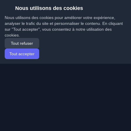
Nous utilisons des cookies
Nous utilisons des cookies pour améliorer votre expérience,
analyser le trafic du site et personnaliser le contenu. En cliquant
sur "Tout accepter", vous consentez à notre utilisation des
cookies.
Tout refuser
Tout accepter
Accueil
Articles
French (Français)
Connexion
Découvrez les meilleurs blogs personnels de
développeurs et articles du monde entier. Restez à jour
avec les dernières tendances, tutoriels et insights de la