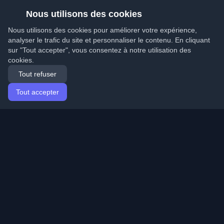
Nous utilisons des cookies
Nous utilisons des cookies pour améliorer votre expérience,
analyser le trafic du site et personnaliser le contenu. En cliquant
sur "Tout accepter", vous consentez à notre utilisation des
cookies.
Tout refuser
Tout accepter
Accueil
Articles
French (Français)
Connexion
Découvrez les meilleurs blogs personnels de
développeurs et articles du monde entier. Restez à jour
avec les dernières tendances, tutoriels et insights de la