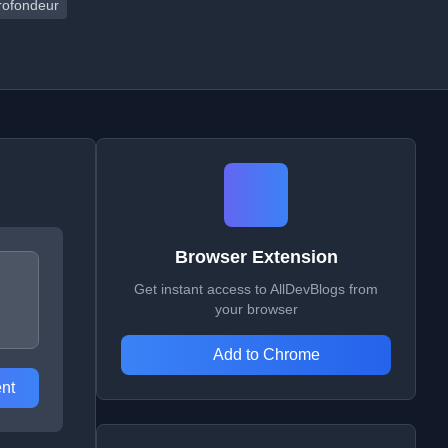
rofondeur
Browser Extension
Get instant access to AllDevBlogs from
your browser
Add to Chrome
nt