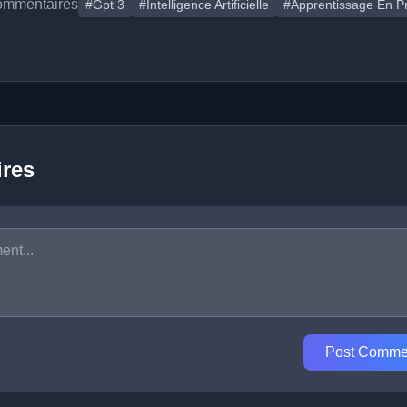
ommentaires
#Gpt 3
#Intelligence Artificielle
#Apprentissage En P
res
Post Comme