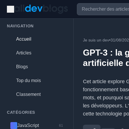
NAVIGATION
Accueil
Je suis un dev
•
31/08/20
GPT-3 : la 
Articles
artificielle
Blogs
Top du mois
Cet article explore
fonctionnement basé
Classement
mots, et pourquoi sa
les développeurs. L'
CATÉGORIES
cette technologie pou
JavaScript
61