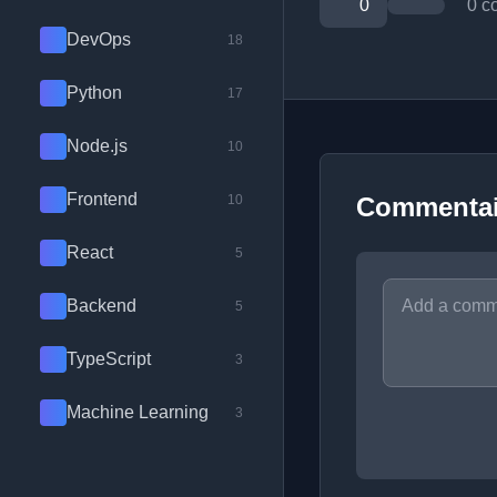
0
0 c
DevOps
18
Python
17
Node.js
10
Frontend
10
Commentai
React
5
Backend
5
TypeScript
3
Machine Learning
3