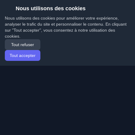
Nous utilisons des cookies
Nous utilisons des cookies pour améliorer votre expérience,
analyser le trafic du site et personnaliser le contenu. En cliquant
sur "Tout accepter", vous consentez à notre utilisation des
cookies.
Tout refuser
Tout accepter
Accueil
Articles
French (Français)
Connexion
Découvrez les meilleurs blogs personnels de
développeurs et articles du monde entier. Restez à jour
avec les dernières tendances, tutoriels et insights de la