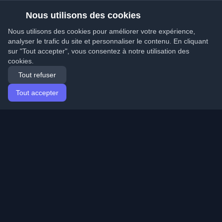
Nous utilisons des cookies
Nous utilisons des cookies pour améliorer votre expérience,
analyser le trafic du site et personnaliser le contenu. En cliquant
sur "Tout accepter", vous consentez à notre utilisation des
cookies.
Tout refuser
Tout accepter
Accueil
Articles
French (Français)
Connexion
Découvrez les meilleurs blogs personnels de
développeurs et articles du monde entier. Restez à jour
avec les dernières tendances, tutoriels et insights de la