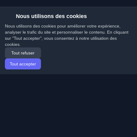
Nous utilisons des cookies
Nous utilisons des cookies pour améliorer votre expérience,
analyser le trafic du site et personnaliser le contenu. En cliquant
sur "Tout accepter", vous consentez à notre utilisation des
cookies.
Tout refuser
Tout accepter
Accueil
Articles
French (Français)
Connexion
Découvrez les meilleurs blogs personnels de
développeurs et articles du monde entier. Restez à jour