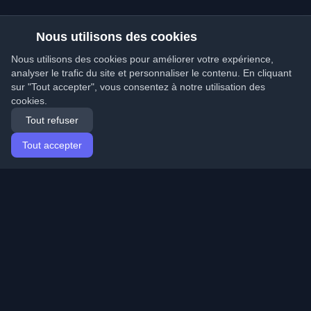
Nous utilisons des cookies
Nous utilisons des cookies pour améliorer votre expérience,
analyser le trafic du site et personnaliser le contenu. En cliquant
sur "Tout accepter", vous consentez à notre utilisation des
cookies.
Tout refuser
Tout accepter
Accueil
Articles
French (Français)
Connexion
Découvrez les meilleurs blogs personnels de
développeurs et articles du monde entier. Restez à jour