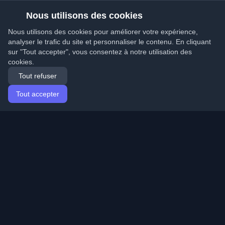
Nous utilisons des cookies
Nous utilisons des cookies pour améliorer votre expérience,
analyser le trafic du site et personnaliser le contenu. En cliquant
sur "Tout accepter", vous consentez à notre utilisation des
cookies.
Tout refuser
Tout accepter
Accueil
Articles
French (Français)
Connexion
Découvrez les meilleurs blogs personnels de
développeurs et articles du monde entier. Restez à jour
avec les dernières tendances, tutoriels et insights de la