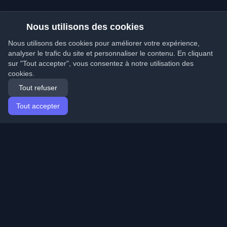
Nous utilisons des cookies
Nous utilisons des cookies pour améliorer votre expérience,
analyser le trafic du site et personnaliser le contenu. En cliquant
sur "Tout accepter", vous consentez à notre utilisation des
cookies.
Tout refuser
Tout accepter
Accueil
Articles
French (Français)
Connexion
Découvrez les meilleurs blogs personnels de
développeurs et articles du monde entier. Restez à jour