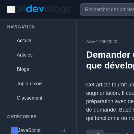
NAVIGATION
Accueil
Alex
•
17/05/2020
Demander u
Articles
que dévelo
Blogs
Top du mois
Cet article fournit 
augmentation. Il cou
Classement
préparation avec d
de demande. Basé sur
CATÉGORIES
qui fonctionne ou n
JavaScript
61