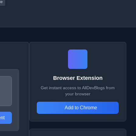
le
Browser Extension
Get instant access to AllDevBlogs from
your browser
Add to Chrome
nt