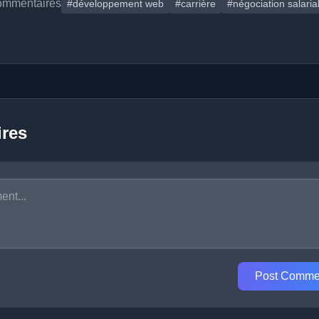
ommentaires
#développement web
#carrière
#négociation salaria
res
Post Comme