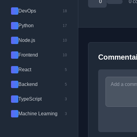
0
0 c
DevOps
18
Python
17
Node.js
10
Frontend
10
Commentai
React
5
Backend
5
TypeScript
3
Machine Learning
3