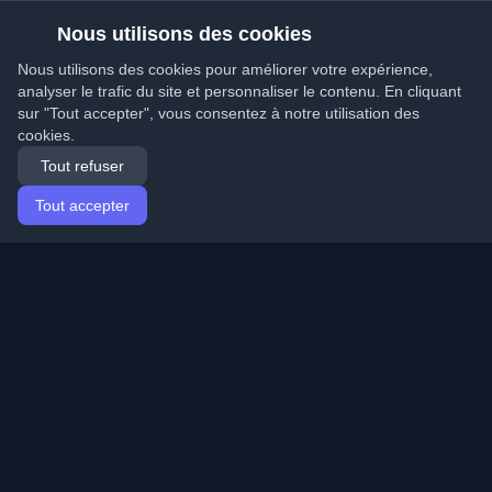
Nous utilisons des cookies
Nous utilisons des cookies pour améliorer votre expérience,
analyser le trafic du site et personnaliser le contenu. En cliquant
sur "Tout accepter", vous consentez à notre utilisation des
cookies.
Tout refuser
Tout accepter
Accueil
Articles
French (Français)
Connexion
Découvrez les meilleurs blogs personnels de
développeurs et articles du monde entier. Restez à jour
avec les dernières tendances, tutoriels et insights de la