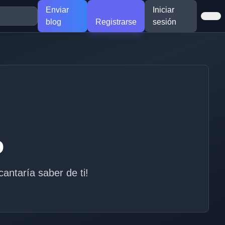
Enviar
Iniciar
blog
Registrarse
sesión
o
antaría saber de ti!