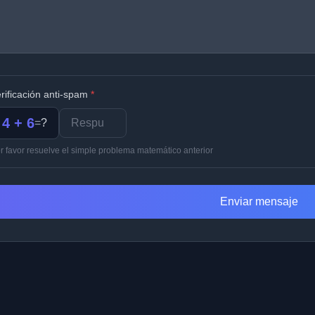
rificación anti-spam
*
4 + 6
=
?
r favor resuelve el simple problema matemático anterior
Enviar mensaje