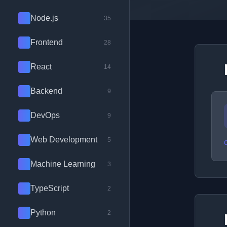
Node.js
35
Frontend
28
React
14
Backend
9
DevOps
9
Web Development
5
Machine Learning
3
TypeScript
2
Python
2