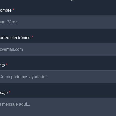
nombre
*
orreo electrónico
*
nto
*
saje
*