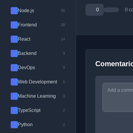
0
0 c
Node.js
35
Frontend
28
React
14
Backend
9
Comentari
DevOps
9
Web Development
5
Machine Learning
3
TypeScript
2
Python
2