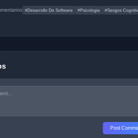
omentarios
#Desarrollo De Software
#Psicologia
#Sesgos Cogniti
os
Post Comme