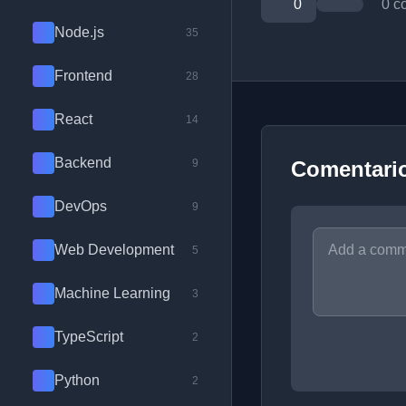
0
0 c
Node.js
35
Frontend
28
React
14
Backend
9
Comentari
DevOps
9
Web Development
5
Machine Learning
3
TypeScript
2
Python
2