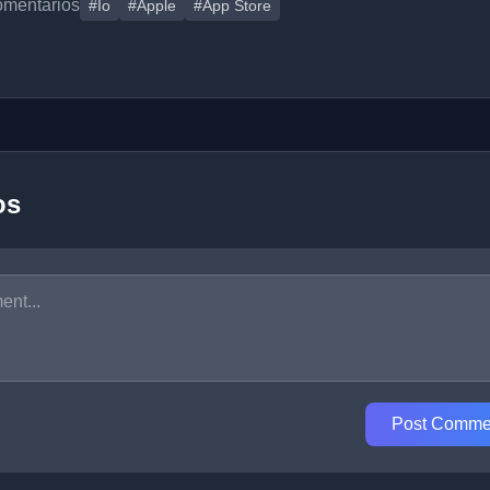
omentarios
#Io
#Apple
#App Store
os
Post Comme